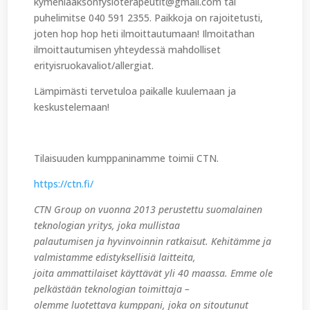
kymenlaaksonfysioterapeutit@gmail.com tai
puhelimitse 040 591 2355. Paikkoja on rajoitetusti,
joten hop hop heti ilmoittautumaan! Ilmoitathan
ilmoittautumisen yhteydessä mahdolliset
erityisruokavaliot/allergiat.
Lämpimästi tervetuloa paikalle kuulemaan ja
keskustelemaan!
Tilaisuuden kumppaninamme toimii CTN.
https://ctn.fi/
CTN Group on vuonna 2013 perustettu suomalainen
teknologian yritys, joka mullistaa
palautumisen ja hyvinvoinnin ratkaisut. Kehitämme ja
valmistamme edistyksellisiä laitteita,
joita ammattilaiset käyttävät yli 40 maassa. Emme ole
pelkästään teknologian toimittaja –
olemme luotettava kumppani, joka on sitoutunut